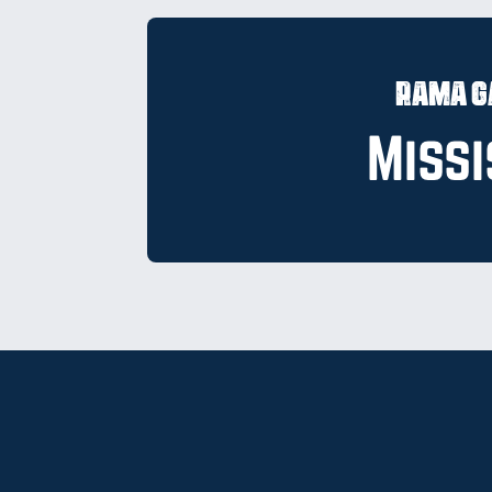
Rama G
Miss