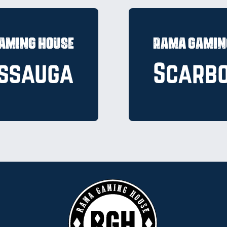
aming House
Rama Gamin
issauga
Scarb