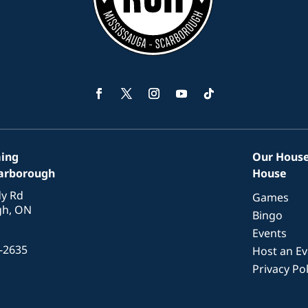
Facebook
Twitter
Instagram
YouTube
Suivre
ing
Our House
carborough
House
y Rd
Games
gh, ON
Bingo
Events
-2635
Host an Ev
Privacy Pol